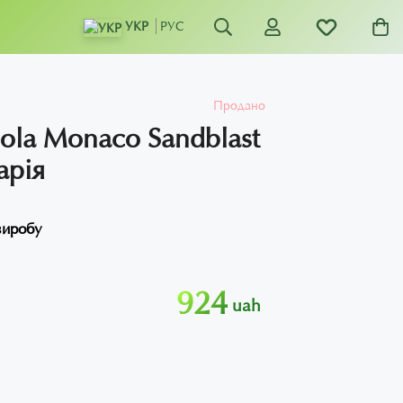
УКР
РУС
Продано
ola Monaco Sandblast
арія
виробу
924
uah