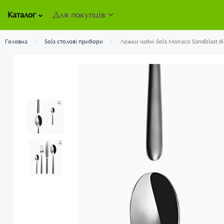
Для покупців
Каталог
Головна
Sola столові прибори
Ложки чайні Sola Monaco Sandblast (6