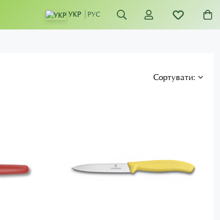
УКР
РУС
Сортувати: