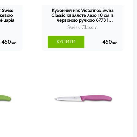
 Swiss
Кухонний ніж Victorinox Swiss
рожевою
Classic хвилясте лезо 10 см із
йцарія
червоною ручкою 67731
Швейцарія
Swiss Classic
450
450
КУПИТИ
uah
uah