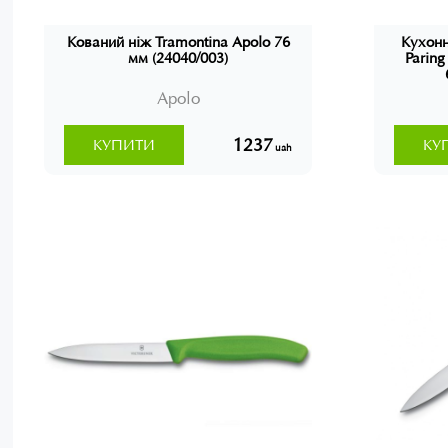
Кований ніж Tramontina Apolo 76
Кухонн
мм (24040/003)
Parin
Apolo
1237
КУПИТИ
КУ
uah