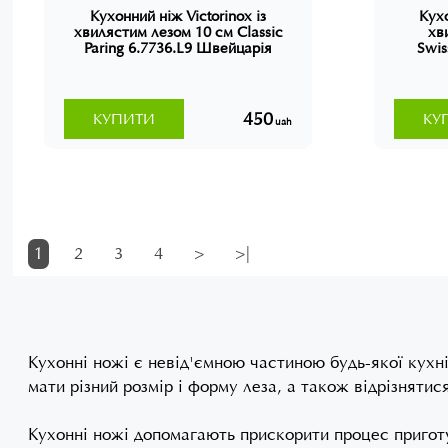
Кухонний ніж Victorinox із
Кухо
хвилястим лезом 10 см Classic
хв
Paring 6.7736.L9 Швейцарія
Swis
450
КУПИТИ
КУ
uah
1
2
3
4
>
>|
Кухонні ножі є невід'ємною частиною будь-якої кухні.
мати різний розмір і форму леза, а також відрізняти
Кухонні ножі допомагають прискорити процес приготув