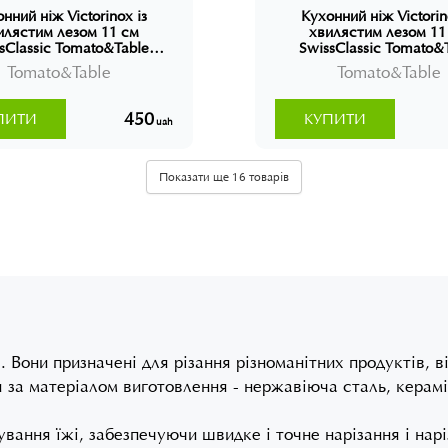
нний ніж Victorinox із
Кухонний ніж Victorin
илястим лезом 11 см
хвилястим лезом 11
sClassic Tomato&Table
SwissClassic Tomato&
6.7831 Швейцарія
67836.L115 Швейца
Tomato&Table
Tomato&Table
450
ПИТИ
КУПИТИ
uah
Показати ще 16 товарів
 Вони призначені для різання різноманітних продуктів, в
ся за матеріалом виготовлення - нержавіюча сталь, керам
ання їжі, забезпечуючи швидке і точне нарізання і нарі