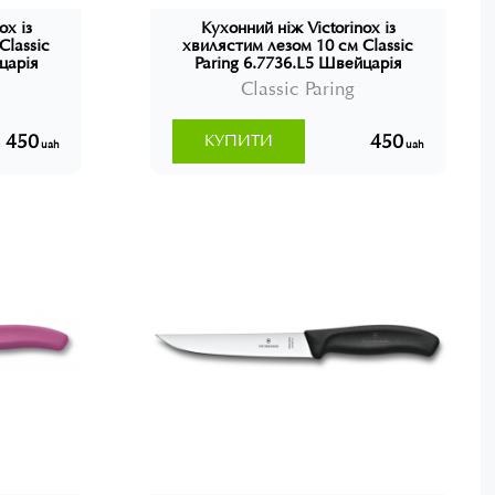
ox із
Кухонний ніж Victorinox із
Classic
хвилястим лезом 10 см Classic
царія
Paring 6.7736.L5 Швейцарія
Classic Paring
450
450
КУПИТИ
uah
uah