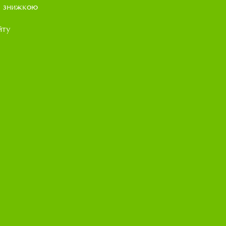
і знижкою
йту