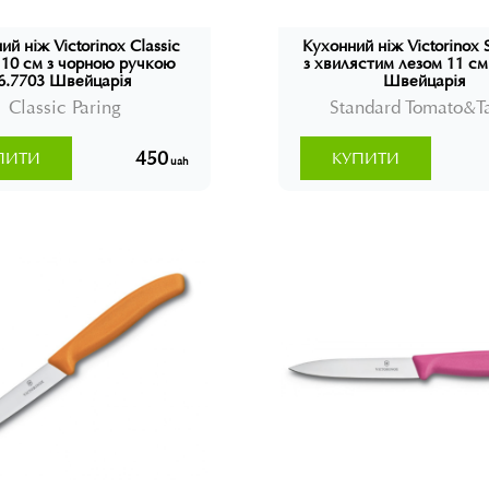
ий ніж Victorinox Classic
Кухонний ніж Victorinox 
g 10 см з чорною ручкою
з хвилястим лезом 11 см
6.7703 Швейцарія
Швейцарія
Classic Paring
Standard Tomato&T
450
ПИТИ
КУПИТИ
uah