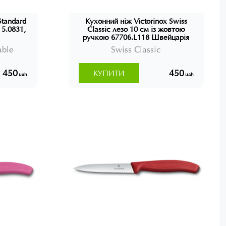
Standard
Кухонний ніж Victorinox Swiss
 5.0831,
Classic лезо 10 см із жовтою
ручкою 67706.L118 Швейцарія
able
Swiss Classic
450
450
КУПИТИ
uah
uah