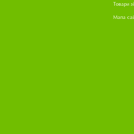
Товари з
Мапа са