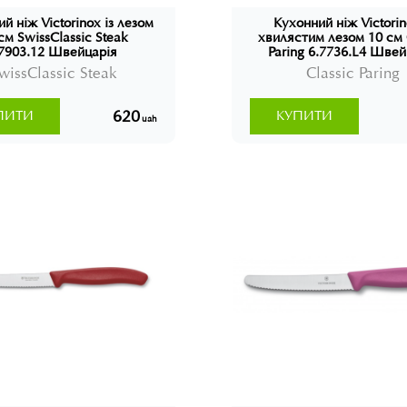
й ніж Victorinox із лезом
Кухонний ніж Victorin
см SwissClassic Steak
хвилястим лезом 10 см 
7903.12 Швейцарія
Paring 6.7736.L4 Швей
wissClassic Steak
Classic Paring
620
ПИТИ
КУПИТИ
uah