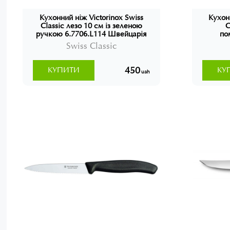
Кухонний ніж Victorinox Swiss
Кухон
Classic лезо 10 см із зеленою
C
ручкою 6.7706.L114 Швейцарія
по
67
Swiss Classic
450
КУПИТИ
КУ
uah