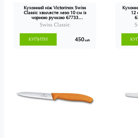
Кухонний ніж Victorinox Swiss
Кухонни
Classic хвилясте лезо 10 см із
12 
чорною ручкою 67733
6
Швейцарія
Swiss Classic
S
450
КУПИТИ
КУ
uah