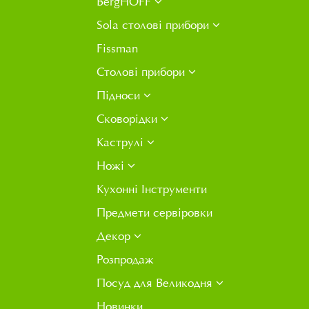
BergHOFF
Sola столові прибори
Fissman
Столові прибори
Підноси
Сковорідки
Каструлі
Ножі
Кухонні Інструменти
Предмети сервіровки
Декор
Розпродаж
Посуд для Великодня
Новинки