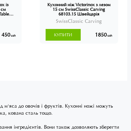
ox із
Кухонний ніж Victorinox з лезом
 см
15 см SwissClassic Carving
Table
68103.15 Швейцарія
рія
SwissClassic Carving
450
1850
КУПИТИ
uah
uah
ід м'яса до овочів і фруктів. Кухонні ножі можуть
іка, кована сталь тощо.
зання інгредієнтів. Вони також дозволяють зберегти