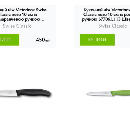
ний ніж Victorinox Swiss
Кухонний ніж Victorinox
lassic лезо 10 см із
Classic лезо 10 см із 
маранчевою ручкою
ручкою 67706.L115 Шве
706.L119 Швейцарія
Swiss Classic
Swiss Classic
450
ПИТИ
КУПИТИ
uah