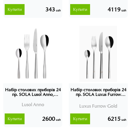
343
4119
Купити
Купити
uah
uah
Набір столових приборів 24
Набір столових приборів 24
пр. SOLA Lusol Anno,
пр. SOLA Luxus Furrow
Швейцарія
Gold, Швейцарія (без
подарункової упаковки)
Lusol Anno
Luxus Furrow Gold
2600
6215
Купити
Купити
uah
uah