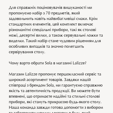
Для справжніх поціновувачів вишуканості ми
пропонуємо набір з 70 предметів, який
задовольнить навіть найвибагливіші смаки. Крім
стандартних елементів, цей комплект включає
різноманітні спеціальні прибори, такі як столові
ножі, десертні вилки, а також сервувальні ложки та
виделки. Такий набір стане чудовим рішенням для
особливих випадків та значно полегшить
сервірування столу.
Чому варто обрати Sola в магазині Lalizze?
Магазин Lalizze пропонує першокласний сервіс та
широкий асортимент товарів. Завдяки нашій
співпраці з брендом Sola, ми гарантуємо справжню
якість та автентичність продукції. Ви можете бути
впевнені, що отримаєте надійні та стильні столові
прибори, які стануть прикрасою будь-якого столу.
Наша команда завжди готова допомогти з вибором
та забезпечити швидку доставку в будь-який