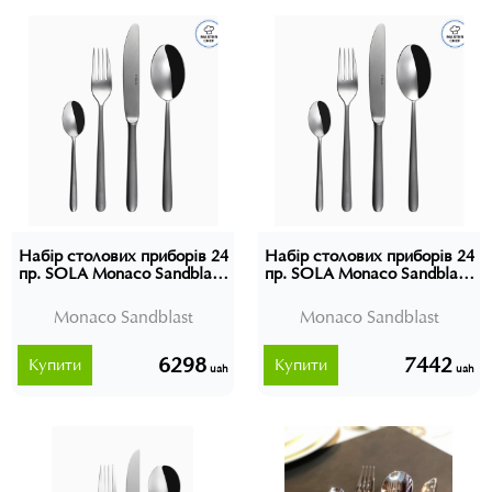
Набір столових приборів 24
Набір столових приборів 24
пр. SOLA Monaco Sandblast,
пр. SOLA Monaco Sandblast,
Швейцарія (без
Швейцарія (в подарунковій
подарункової упаковки)
упаковці)
Monaco Sandblast
Monaco Sandblast
6298
7442
Купити
Купити
uah
uah