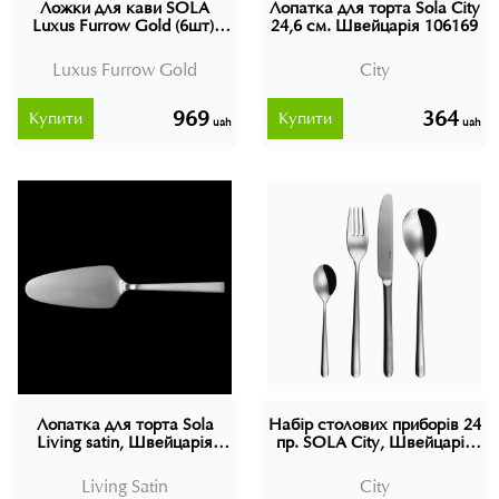
Ложки для кави SOLA
Лопатка для торта Sola City
Luxus Furrow Gold (6шт),
24,6 см. Швейцарія 106169
Швейцарія
Luxus Furrow Gold
City
969
364
Купити
Купити
uah
uah
Лопатка для торта Sola
Набір столових приборів 24
Living satin, Швейцарія
пр. SOLA City, Швейцарія
110666
(в подарунковій упаковці)
Living Satin
City