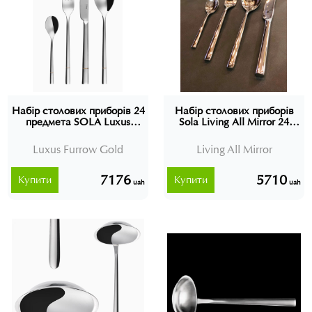
Набір столових приборів 24
Набір столових приборів
предмета SOLA Luxus
Sola Living All Mirror 24
Furrow Gold, Швейцарія
предмети (без подарункової
коробки), Швейцарія,
Luxus Furrow Gold
Living All Mirror
107111
7176
5710
Купити
Купити
uah
uah