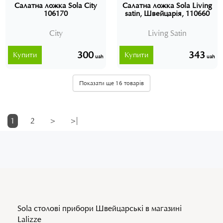
Салатна ложка Sola City
Салатна ложка Sola Living
106170
satin, Швейцарія, 110660
City
Living Satin
300
343
Купити
Купити
uah
uah
Показати ще 16 товарів
1
2
>
>|
Sola столові прибори Швейцарські в магазині
Lalizze