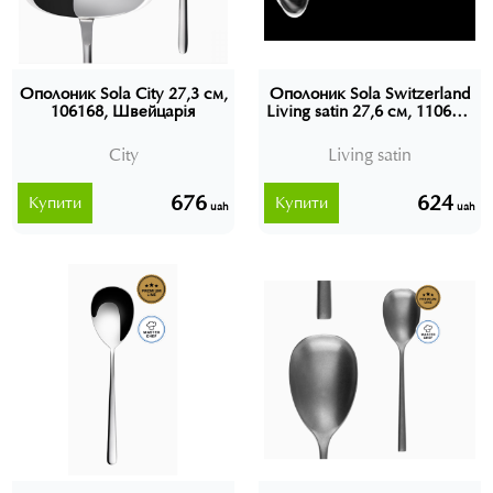
Ополоник Sola City 27,3 см,
Ополоник Sola Switzerland
106168, Швейцарія
Living satin 27,6 см, 110665,
Швейцарія
City
Living satin
676
624
Купити
Купити
uah
uah