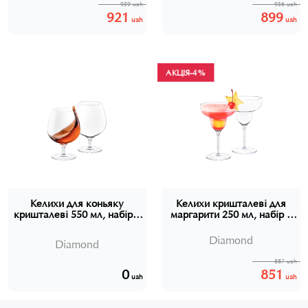
959 uah
936 uah
921
899
uah
uah
АКЦІЯ
-4%
Келихи для коньяку
Келихи кришталеві для
кришталеві 550 мл, набір 2
маргарити 250 мл, набір 2
шт, Wilmax Julia, WL-
шт, Wilmax Julia, WL-
888108
888107
Diamond
Diamond
887 uah
0
851
uah
uah