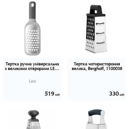
Тертка ручна універсальна
Тертка чотиристороння
з великими отврорами LEO,
велика, Berghoff, 1100038
27 см, Berghoff, 3950203
Leo
519
330
uah
uah