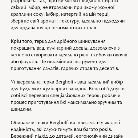
розроблена так, щоб ви могли швидко натирати
свіжий імбир, не втрачаючи при цьому жодної
краплини соку. Імбир, натертий на цій терці,
зберігає свій аромат і текстуру, ідеально підходячи
для додавання до різноманітних страв.
Крім того, терка для дрібного шинкування
покращить ваш кулінарний досвід, дозволяючи з
легкістю створювати ідеально рівні скибочки овочів
або фруктів. Це незамінний інструмент для
приготування салатів, гарячих страв та десертів.
Універсальна терка Berghoff - ваш ідеальний вибір
для будь-яких кулінарних завдань. Вона об'єднує в
собі всі переваги спеціалізованих терок, роблячи
процес приготування їжі максимально зручним та
швидким.
Обираючи терки Berghoff, ви інвестуєте у якість і
надійність, які служитимуть вам багато років.
Бережний підхід до деталей, ергономічний дизайн