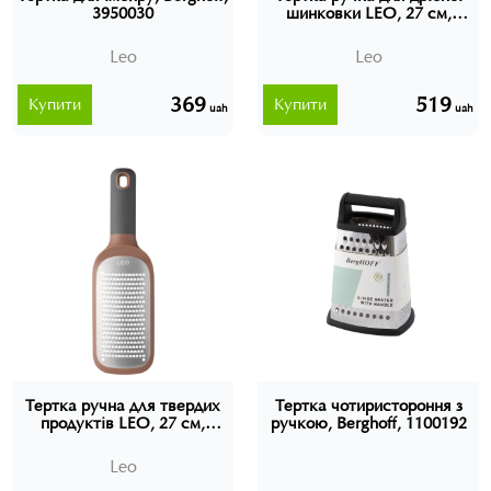
3950030
шинковки LEO, 27 см,
Berghoff, 3950204
Leo
Leo
369
519
Купити
Купити
uah
uah
Тертка ручна для твердих
Тертка чотиристороння з
продуктів LEO, 27 см,
ручкою, Berghoff, 1100192
Berghoff, 3950202
Leo