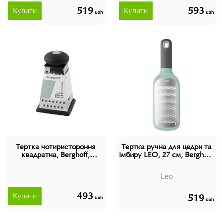
519
593
Купити
Купити
uah
uah
Тертка чотиристороння
Тертка ручна для цедри та
квадратна, Berghoff,
імбиру LEO, 27 см, Berghoff,
1100191
3950201
Leo
493
Купити
519
uah
uah