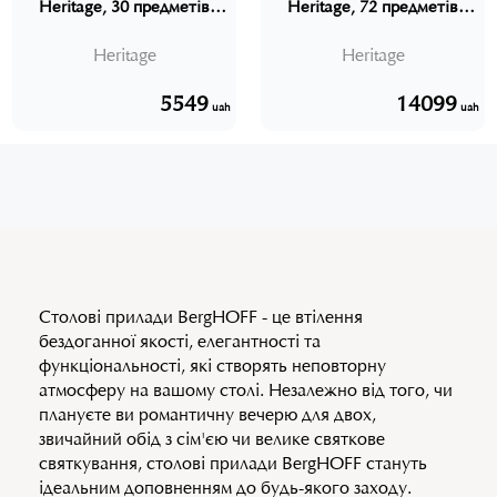
Heritage, 30 предметів
Heritage, 72 предметів
BERGHOFF
BERGHOFF
Heritage
Heritage
5549
14099
uah
uah
Столові прилади BergHOFF - це втілення
бездоганної якості, елегантності та
функціональності, які створять неповторну
атмосферу на вашому столі. Незалежно від того, чи
плануєте ви романтичну вечерю для двох,
звичайний обід з сім'єю чи велике святкове
святкування, столові прилади BergHOFF стануть
ідеальним доповненням до будь-якого заходу.