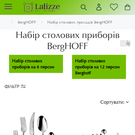
BergHOFF
Набір столових приладів BergHOFF
Набір столових приборів
BergHOFF
Набір столових
Набір столових
приборів на 6 персон
приборів на 12 персон
Berghoff
ФІЛЬТР
Сортувати: