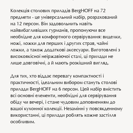
Колекція столових приладів BergHOFF на 72
предмети - це універсальний набір, розрахований
на 12 персон. Він задовольнить навіть
найвибагливіших гурманів, пропонуючи все
необхідне для комфортного сервірування: виделки,
ножі, ложки для перших і других страв, чайні
ложки, а також додаткові аксесуари. Виготовлені з
високоякісної неіржавіючої сталі, ці прилади не
лише довговічні, а й мають розкішний вигляд.
Для тих, хто віддає перевагу компактності і
практичності, ідеальним вибором стануть столові
прилади BergHOFF на 6 персон. Цей набір вмістить
всі основні елементи, необхідні для сервірування
обіду чи вечері, і стане чудовим доповненням до
вашої кухонної колекції. Незамінні у повсякденному
використанні, ці прилади роблять кожне застілля
особливим.