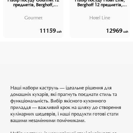
Набір посуду Gourmet 12
Набір посуду Hotel Line,
предметів, Berghoff,
Berghoff 12 предметів,
1100246
1112140
Gourmet
Hotel Line
11159
12969
uah
uah
Наші набори каструль — ідеальне рішення для
домашніх кухарів, які прагнуть поєднати стиль та
функціональність. Вибір якісного кухонного
приладдя — важливий крок на шляху до створення
кулінарних шедеврів, і наші продукти готові стати
вашими незамінними помічниками.