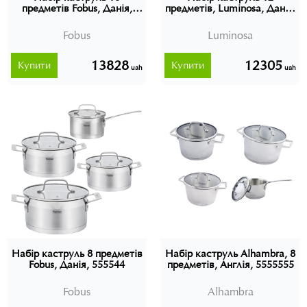
предметів Fobus, Данія,
предметів, Luminosa, Данія,
555533
555522
Fobus
Luminosa
13828
12305
Купити
Купити
uah
uah
Набір каструль 8 предметів
Набір каструль Alhambra, 8
Fobus, Данія, 555544
предметів, Англія, 5555555
Fobus
Alhambra