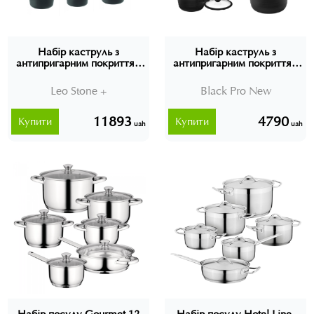
Набір каструль з
Набір каструль з
антипригарним покриттям
антипригарним покриттям
Leo Stone +, 9 предметів,
Lessner Black Pro New, 8
Berghoff, 5555999
предметів, Англія, 5555777
Leo Stone +
Black Pro New
11893
4790
Купити
Купити
uah
uah