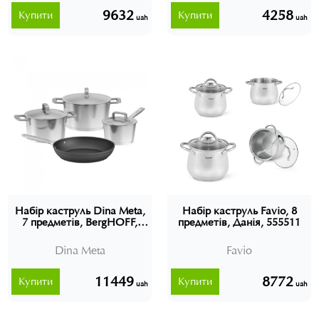
9632
4258
Купити
Купити
uah
uah
Набір каструль Dina Meta,
Набір каструль Favio, 8
7 предметів, BergHOFF,
предметів, Данія, 555511
1315154
Dina Meta
Favio
11449
8772
Купити
Купити
uah
uah