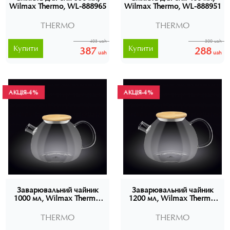
Wilmax Thermo, WL-888965
Wilmax Thermo, WL-888951
THERMO
THERMO
403 uah
300 uah
Купити
Купити
387
288
uah
uah
АКЦІЯ
АКЦІЯ
-4%
-4%
Заварювальний чайник
Заварювальний чайник
1000 мл, Wilmax Thermo,
1200 мл, Wilmax Thermo,
WL-888823
WL-888824
THERMO
THERMO