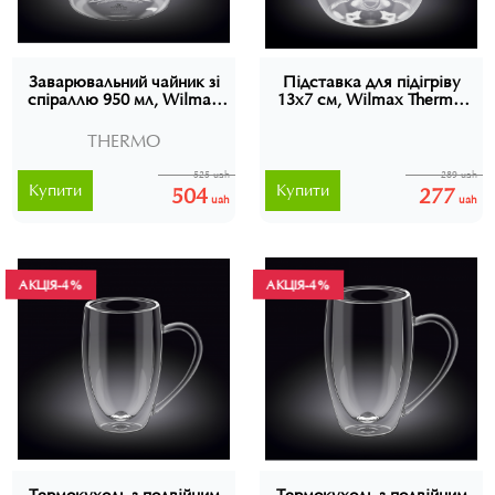
Заварювальний чайник зі
Підставка для підігріву
спіраллю 950 мл, Wilmax
13х7 см, Wilmax Thermo,
Thermo, WL-888810
WL-888902
THERMO
525 uah
289 uah
Купити
Купити
504
277
uah
uah
АКЦІЯ
АКЦІЯ
-4%
-4%