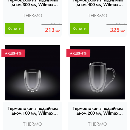
Термокухоль з подвійним
Термокухоль з подвійним
дном 300 мл, Wilmax
дном 400 мл, Wilmax
Thermo, WL-888740
Thermo, WL-888741
THERMO
THERMO
222 uah
339 uah
Купити
Купити
213
325
uah
uah
АКЦІЯ
АКЦІЯ
-4%
-4%
Термостакан з подвійним
Термостакан з подвійним
дном 100 мл, Wilmax
дном 200 мл, Wilmax
Thermo, WL-888729
Thermo, WL-888738
THERMO
THERMO