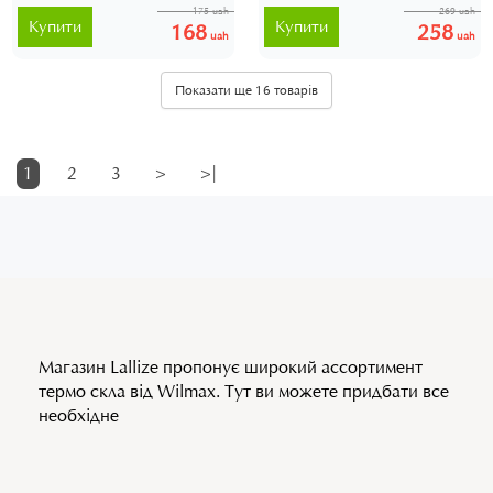
175 uah
269 uah
Купити
Купити
168
258
uah
uah
Показати ще 16 товарів
1
2
3
>
>|
Магазин Lallize пропонує широкий ассортимент
термо скла від Wilmax. Тут ви можете придбати все
необхідне