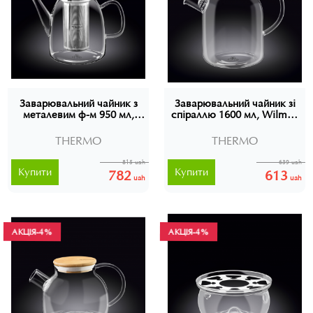
Заварювальний чайник з
Заварювальний чайник зі
металевим ф-м 950 мл,
спіраллю 1600 мл, Wilmax
Wilmax Thermo, WL-888808
Thermo, WL-888811
THERMO
THERMO
815 uah
639 uah
Купити
Купити
782
613
uah
uah
АКЦІЯ
АКЦІЯ
-4%
-4%