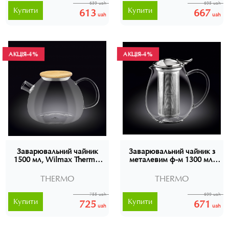
639 uah
695 uah
Купити
Купити
613
667
uah
uah
АКЦІЯ
АКЦІЯ
-4%
-4%
Заварювальний чайник
Заварювальний чайник з
1500 мл, Wilmax Thermo,
металевим ф-м 1300 мл,
WL-888825
Wilmax Thermo, WL-888803
THERMO
THERMO
755 uah
699 uah
Купити
Купити
725
671
uah
uah