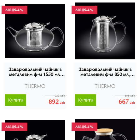
АКЦІЯ
АКЦІЯ
-4%
-4%
Заварювальний чайник з
Заварювальний чайник з
металевим ф-м 1550 мл,
металевим ф-м 850 мл,
Wilmax Thermo, WL-888806
Wilmax Thermo, WL-888802
THERMO
THERMO
929 uah
695 uah
Купити
Купити
892
667
uah
uah
АКЦІЯ
АКЦІЯ
-4%
-4%