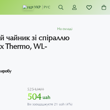
УКР
РУС
На складі
 чайник зі спіраллю
x Thermo, WL-
виробу
525 UAH
504
uah
Ви заощаджуєте 21 uah (4%)