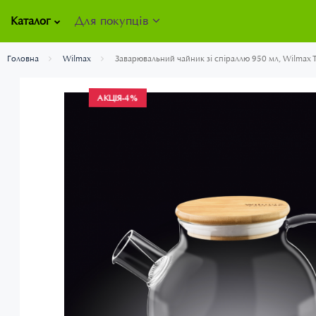
Для покупців
Каталог
Головна
Wilmax
Заварювальний чайник зі спіраллю 950 мл, Wilmax
АКЦІЯ
-4%