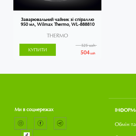
Заварювальний чайник зі спіраллю
950 мл, Wilmax Thermo, WL-888810
THERMO
525 uah
КУПИТИ
504
uah
Ми в соцмережах
ІНФОРМ
Обмін та