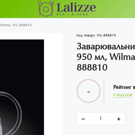
 Thermo, WL-888810
Код товару:
WL-888810
Заварювальний
950 мл, Wilma
888810
Рейтинг 
-
0 відгуків