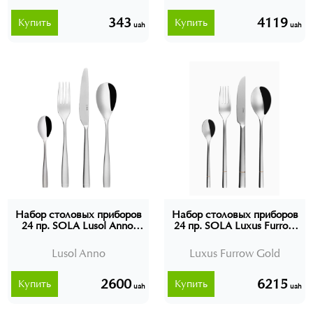
343
4119
Купить
Купить
uah
uah
Набор столовых приборов
Набор столовых приборов
24 пр. SOLA Lusol Anno,
24 пр. SOLA Luxus Furrow
Швейцария
Gold, Швейцария (без
подарочной упаковки)
Lusol Anno
Luxus Furrow Gold
2600
6215
Купить
Купить
uah
uah