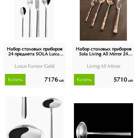
Набор столовых приборов
Набор столовых приборов
24 предмета SOLA Luxus
Sola Living All Mirror 24
Furrow Gold, Швейцария
предмета (без подарочной
коробки), Швейцария,
Luxus Furrow Gold
Living All Mirror
107111
7176
5710
Купить
Купить
uah
uah