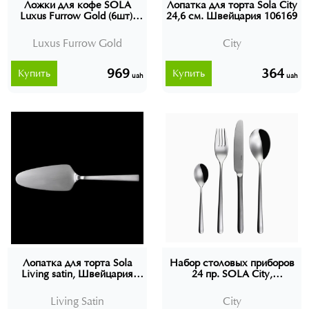
Ложки для кофе SOLA
Лопатка для торта Sola City
Luxus Furrow Gold (6шт),
24,6 см. Швейцария 106169
Швейцария
Luxus Furrow Gold
City
969
364
Купить
Купить
uah
uah
Лопатка для торта Sola
Набор столовых приборов
Living satin, Швейцария
24 пр. SOLA City,
110666
Швейцария (в подарочной
упаковке)
Living Satin
City