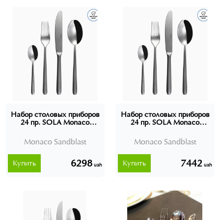
Набор столовых приборов
Набор столовых приборов
24 пр. SOLA Monaco
24 пр. SOLA Monaco
Sandblast, Швейцария (без
Sandblast, Швейцария (в
подарочной упаковки)
подарочной упаковке)
Monaco Sandblast
Monaco Sandblast
6298
7442
Купить
Купить
uah
uah