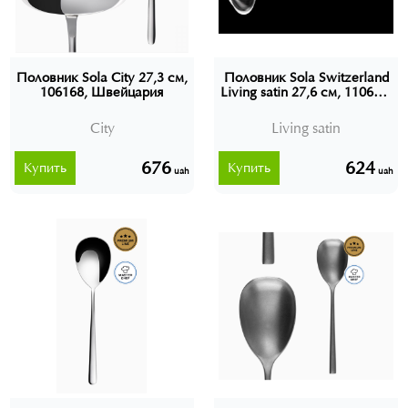
Половник Sola City 27,3 см,
Половник Sola Switzerland
106168, Швейцария
Living satin 27,6 см, 110665,
Швейцария
City
Living satin
676
624
Купить
Купить
uah
uah