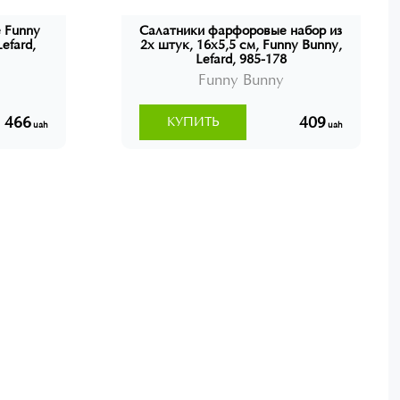
 Funny
Салатники фарфоровые набор из
Lefard,
2х штук, 16x5,5 см, Funny Bunny,
Lefard, 985-178
Funny Bunny
466
409
КУПИТЬ
uah
uah