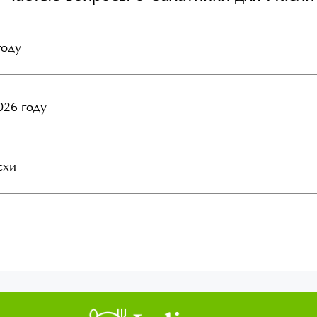
году
026 году
схи