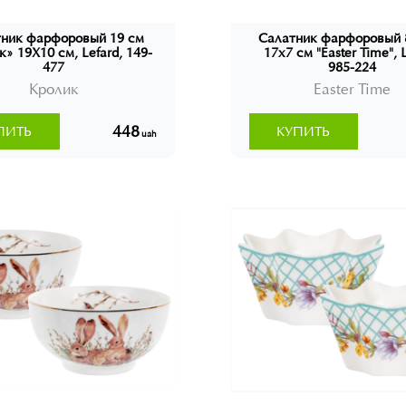
ник фарфоровый 19 см
Салатник фарфоровый 
» 19X10 см, Lefard, 149-
17x7 см "Easter Time", L
477
985-224
Кролик
Easter Time
448
ПИТЬ
КУПИТЬ
uah