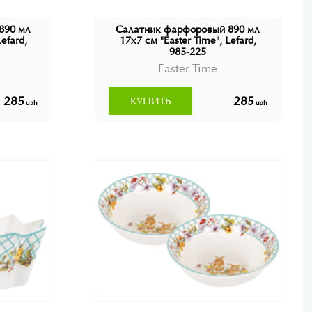
890 мл
Салатник фарфоровый 890 мл
efard,
17x7 см "Easter Time", Lefard,
985-225
Easter Time
285
285
КУПИТЬ
uah
uah