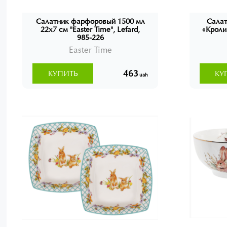
Салатник фарфоровый 1500 мл
Салат
22x7 см "Easter Time", Lefard,
«Кролик
985-226
Easter Time
463
КУПИТЬ
КУ
uah