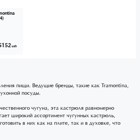
montina
4)
5152
uah
ления пищи. Ведущие бренды, такие как Tramontina,
кухонной посуды.
ачественного чугуна, эта кастрюля равномерно
агает широкий ассортимент чугунных кастрюль,
овить в них как на плите, так и в духовке, что