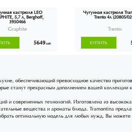
унная кастрюля LEO
Чугунная кастрюля Tra
HITE, 5,7 л, Berghoff,
Trento 4л (20805/02
3950466
Graphite
Trento
5649
ПИТЬ
КУПИТЬ
uah
кухне, обеспечивающий превосходное качество приготов
оторые станут прекрасным дополнением вашей коллекции 
иций и современных технологий. Изготовлена из высокок
итательные вещества и ароматы блюда. Tramontina предл
брать оптимальную модель для любых нужд. Вы можете гот