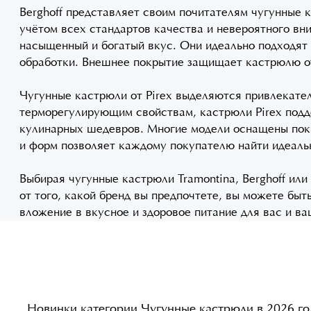
Berghoff представляет своим почитателям чугунные 
учётом всех стандартов качества и невероятного вн
насыщенный и богатый вкус. Они идеально подходят
обработки. Внешнее покрытие защищает кастрюлю от 
Чугунные кастрюли от Pirex выделяются привлекате
терморегулирующим свойствам, кастрюли Pirex подд
кулинарных шедевров. Многие модели оснащены пок
и форм позволяет каждому покупателю найти идеаль
Выбирая чугунные кастрюли Tramontina, Berghoff ил
от того, какой бренд вы предпочтете, вы можете бы
вложение в вкусное и здоровое питание для вас и ва
Новинки категории Чугунные кастрюли в 2026 го