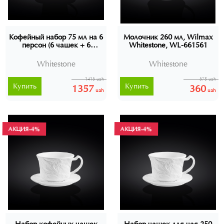
Кофейный набор 75 мл на 6
Молочник 260 мл, Wilmax
персон (6 чашек + 6
Whitestone, WL-661561
блюдец), Wilmax
Whitestone, WL-661549
Whitestone
Whitestone
1413 uah
375 uah
Купить
Купить
1357
360
uah
uah
АКЦИЯ
-4%
АКЦИЯ
-4%