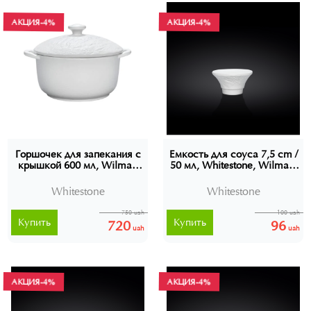
АКЦИЯ
-4%
АКЦИЯ
-4%
Горшочек для запекания с
Емкость для соуса 7,5 cm /
крышкой 600 мл, Wilmax
50 мл, Whitestone, Wilmax,
Whitestone, WL-661540
WL-661534
Whitestone
Whitestone
750 uah
100 uah
Купить
Купить
720
96
uah
uah
АКЦИЯ
-4%
АКЦИЯ
-4%