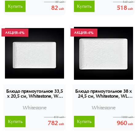
85 uah
540 uah
Купить
Купить
82
518
uah
uah
АКЦИЯ
-4%
АКЦИЯ
-4%
Блюдо прямоугольное 33,5
Блюдо прямоугольное 38 x
x 20,5 см, Whitestone, WL-
24,5 см, Whitestone, WL-
661510
661511
Whitestone
Whitestone
815 uah
1000 uah
Купить
Купить
782
960
uah
uah