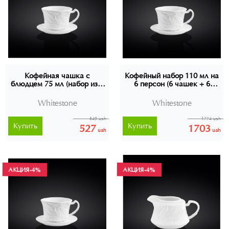
Кофейная чашка с
Кофейный набор 110 мл на
блюдцем 75 мл (набор из 2
6 персон (6 чашек + 6
шт.), WL-661149
блюдец), Wilmax
Whitestone, WL-661550
Whitestone
Whitestone
549 uah
1774 uah
Купить
Купить
527
1703
uah
uah
АКЦИЯ
-4%
АКЦИЯ
-4%