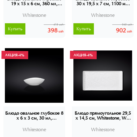
19 x 15 x 6 см, 360 мл,
30 x 19,5 x 7 см, 1100 мл,
Whitestone, Wilmax, WL-
Whitestone, Wilmax, WL-
661519
661521
Whitestone
Whitestone
415 uah
940 uah
Купить
Купить
398
902
uah
uah
АКЦИЯ
-4%
АКЦИЯ
-4%
Блюдо овальное глубокое 8
Блюдо прямоугольное 29,5
x 6 x 3 см, 30 мл,
x 14,5 см, Whitestone, WL-
Whitestone, Wilmax, WL-
661509
661517
Whitestone
Whitestone