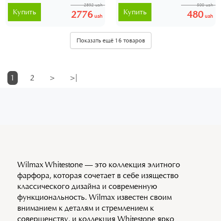
2892 uah
500 uah
Купить
Купить
2776
480
uah
uah
Показать ещё 16 товаров
1
2
>
>|
Wilmax Whitestone — это коллекция элитного
фарфора, которая сочетает в себе изящество
классического дизайна и современную
функциональность. Wilmax известен своим
вниманием к деталям и стремлением к
совершенству, и коллекция Whitestone ярко