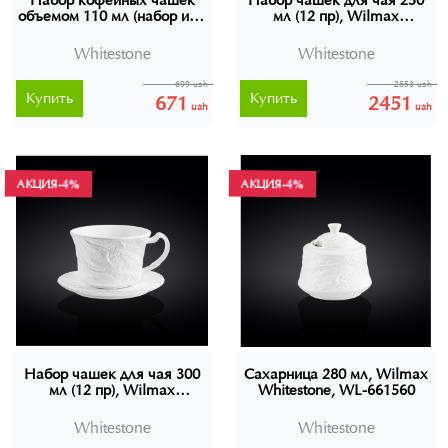
Набор кофейных чашек
Набор чашек для чая 250
объемом 110 мл (набор из 2
мл (12 пр), Wilmax
шт.), WL-661150
Whitestone, WL-661552
Whitestone
Whitestone
699 uah
2553 uah
Купить
Купить
671
2451
uah
uah
АКЦИЯ
-4%
АКЦИЯ
-4%
Набор чашек для чая 300
Сахарница 280 мл, Wilmax
мл (12 пр), Wilmax
Whitestone, WL-661560
Whitestone, WL-661553
Whitestone
Whitestone