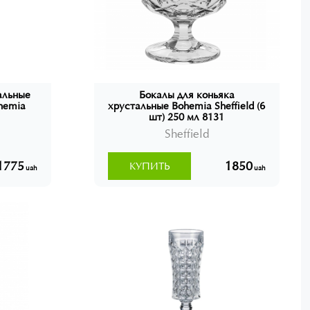
альные
Бокалы для коньяка
ohemia
хрустальные Bohemia Sheffield (6
шт) 250 мл 8131
Sheffield
1775
1850
КУПИТЬ
uah
uah