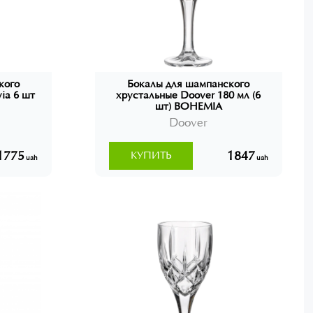
кого
Бокалы для шампанского
ia 6 шт
хрустальные Doover 180 мл (6
шт) BOHEMIA
Doover
1775
1847
КУПИТЬ
uah
uah