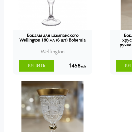
Бокалы для шампанского
Бок
Wellington 180 мл (6 шт) Bohemia
хрус
ручна
S
Wellington
1458
КУПИТЬ
КУ
uah