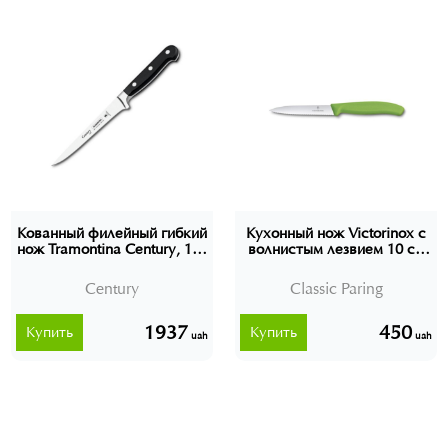
Кованный филейный гибкий
Кухонный нож Victorinox с
нож Tramontina Century, 153
волнистым лезвием 10 см
мм (24023/006)
Classic Paring 6.7736.L4
Швейцария
Century
Classic Paring
1937
450
Купить
Купить
uah
uah