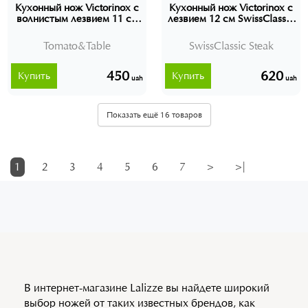
Кухонный нож Victorinox с
Кухонный нож Victorinox с
волнистым лезвием 11 см
лезвием 12 см SwissClassic
SwissClassic Tomato&Table
Steak 67903.12 Швейцария
67836.L115 Швейцария
Tomato&Table
SwissClassic Steak
450
620
Купить
Купить
uah
uah
Показать ещё 16 товаров
1
2
3
4
5
6
7
>
>|
В интернет-магазине Lalizze вы найдете широкий
выбор ножей от таких известных брендов, как