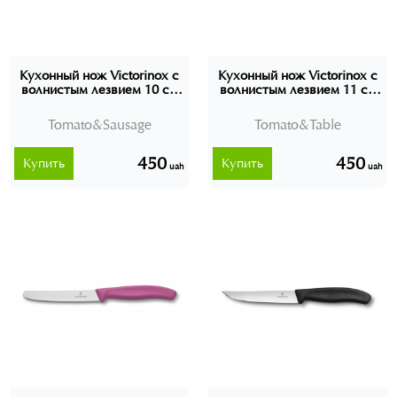
Кухонный нож Victorinox с
Кухонный нож Victorinox с
волнистым лезвием 10 см
волнистым лезвием 11 см
Tomato&Sausage
SwissClassic Tomato&Table
67836.L118 Швейцария
6.7831 Швейцария
Tomato&Sausage
Tomato&Table
450
450
Купить
Купить
uah
uah