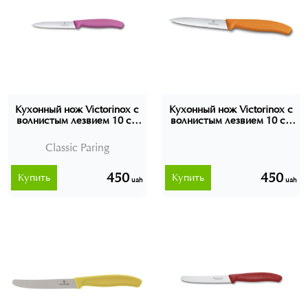
Кухонный нож Victorinox с
Кухонный нож Victorinox с
волнистым лезвием 10 см
волнистым лезвием 10 см
Classic Paring 6.7736.L5
Classic Paring 6.7736.L9
Швейцария
Швейцария
Classic Paring
450
450
Купить
Купить
uah
uah