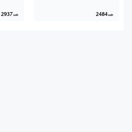
2937
2484
uah
uah