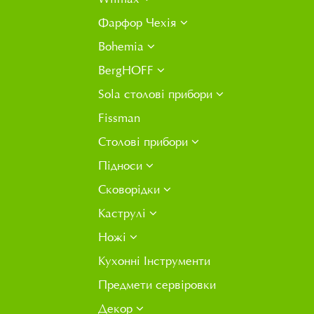
Фарфор Чехія
Bohemia
BergHOFF
Sola столові прибори
Fissman
Столові прибори
Підноси
Сковорідки
Каструлі
Ножі
Кухонні Інструменти
Предмети сервіровки
Декор