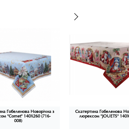
Немає відгуків про цей тов
Блюдо для торта з лопатк
матеріалу, що забезпечує й
блюда прикрашений симво
різдвяних елементів, допо
Нехай ваші різдвяні свята
блюдом для торта з лопат
LEFARD. Оберіть якість та
смаками та елегантним се
на Гобеленова Новорічна з
Скатертина Гобеленова Но
ом "Comet" 140Х260 (716-
люрексом "JOUETS" 140
008)