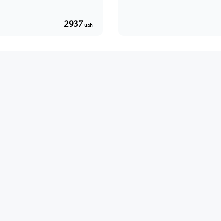
2937
uah