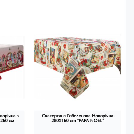
ар.
ою "CHRISTMAS" виготовлено з якісного
ого довговічність та стійкість. Дизайн
лічними зображеннями Діда Мороза та
внюючи святковий настрій вашого свята.
 будуть смачними та неповторними з
кою "CHRISTMAS" від Діда Мороза
 вражайте своїх гостей незабутніми
рвіруванням.
ворічна з
Скатертина Гобеленова Новорічна
Х260 см
280X160 cm "PAPA NOEL"