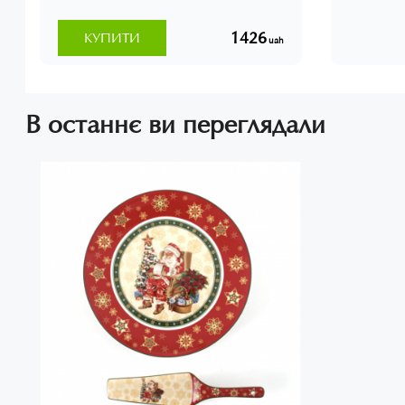
1426
КУПИТИ
uah
В останнє ви переглядали