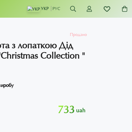
УКР
РУС
Продано
та з лопаткою Дід
Christmas Collection "
виробу
733
uah