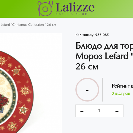
fard "Christmas Collection " 26 см
Код товару:
986-085
Блюдо для тор
Мороз Lefard "
26 см
Рейтинг 
-
0 відгуків