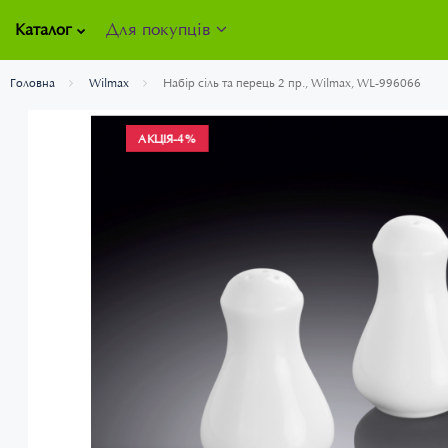
Для покупців
Каталог
Головна
Wilmax
Набір сіль та перець 2 пр., Wilmax, WL-996066
АКЦІЯ
-4%