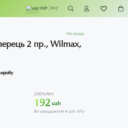
УКР
РУС
На складі
перець 2 пр., Wilmax,
виробу
200 UAH
192
uah
Ви заощаджуєте 8 uah (4%)