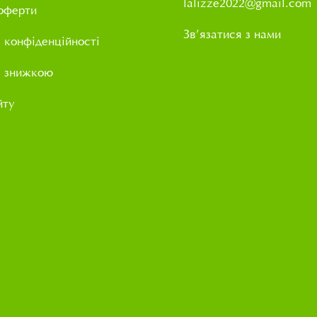
lalizze2022@gmail.com
оферти
Зв’язатися з нами
 конфіденційності
і знижкою
йту