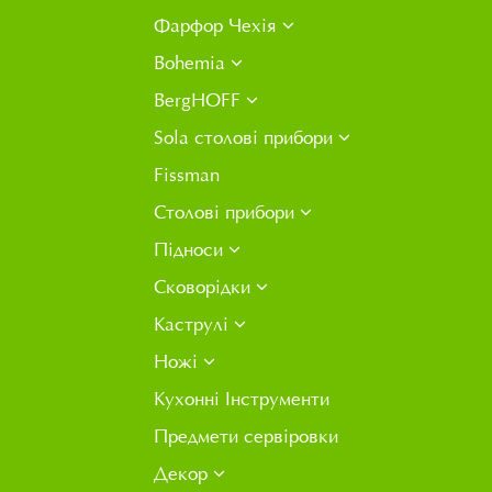
Фарфор Чехія
Bohemia
BergHOFF
Sola столові прибори
Fissman
Столові прибори
Підноси
Сковорідки
Каструлі
Ножі
Кухонні Інструменти
Предмети сервіровки
Декор