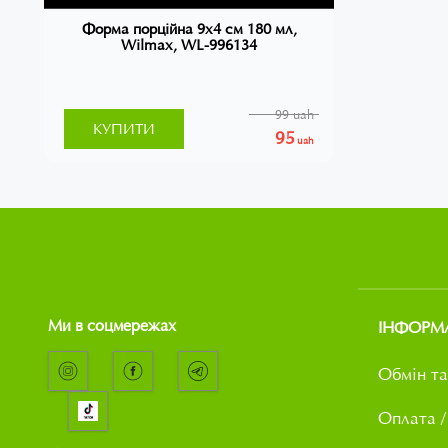
Форма порційна 9х4 см 180 мл,
Wilmax, WL-996134
99 uah
КУПИТИ
95
uah
Ми в соцмережах
ІНФОРМ
Обмін та
Оплата /