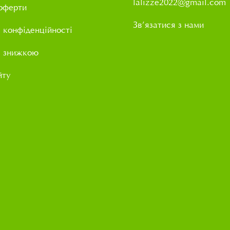
lalizze2022@gmail.com
оферти
Зв’язатися з нами
 конфіденційності
і знижкою
йту