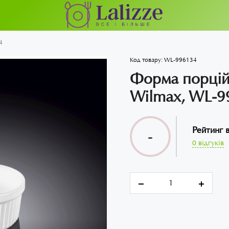
4
Код товару:
WL-996134
Форма порцій
Wilmax, WL-9
Рейтинг 
-
0 відгуків