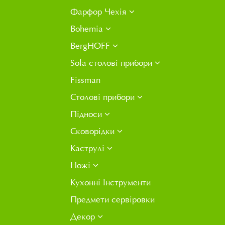
Фарфор Чехія
Bohemia
BergHOFF
Sola столові прибори
Fissman
Столові прибори
Підноси
Сковорідки
Каструлі
Ножі
Кухонні Інструменти
Предмети сервіровки
Декор