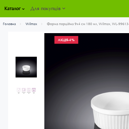
Для покупців
Каталог
Головна
Wilmax
Форма порційна 9х4 см 180 мл, Wilmax, WL-99613
АКЦІЯ
-4%