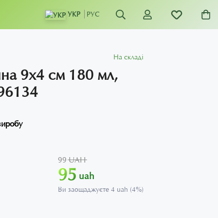
УКР
РУС
На складі
на 9х4 см 180 мл,
96134
виробу
99 UAH
95
uah
Ви заощаджуєте 4 uah (4%)