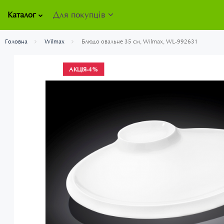
Для покупців
Каталог
Головна
Wilmax
Блюдо овальне 35 см, Wilmax, WL-992631
АКЦІЯ
-4%