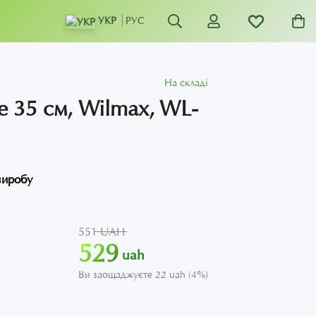
УКР
РУС
На складі
 35 см, Wilmax, WL-
виробу
551 UAH
529
uah
Ви заощаджуєте 22 uah (4%)