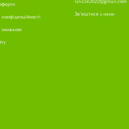
lalizze2022@gmail.com
оферти
Зв’язатися з нами
 конфіденційності
і знижкою
йту