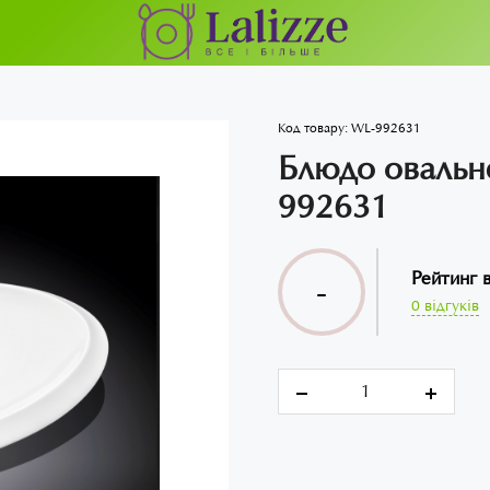
Код товару:
WL-992631
Блюдо овальне
992631
Рейтинг 
-
0 відгуків