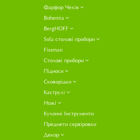
Фарфор Чехія
Bohemia
BergHOFF
Sola столові прибори
Fissman
Столові прибори
Підноси
Сковорідки
Каструлі
Ножі
Кухонні Інструменти
Предмети сервіровки
Декор