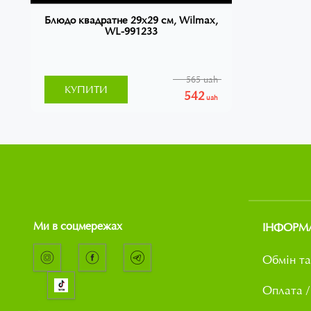
Блюдо квадратне 29х29 см, Wilmax,
WL-991233
565 uah
КУПИТИ
542
uah
Ми в соцмережах
ІНФОРМ
Обмін та
Оплата /