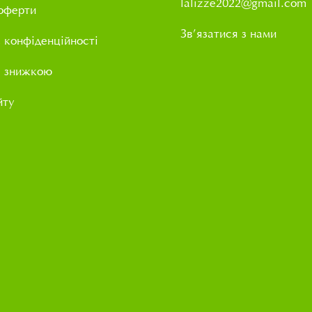
lalizze2022@gmail.com
оферти
Зв’язатися з нами
 конфіденційності
і знижкою
йту