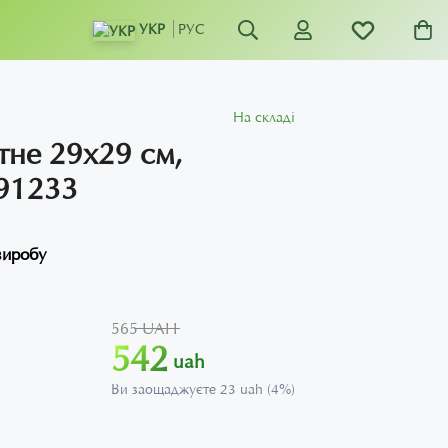
УКР
РУС
На складі
тне 29х29 см,
91233
виробу
565 UAH
542
uah
Ви заощаджуєте 23 uah (4%)