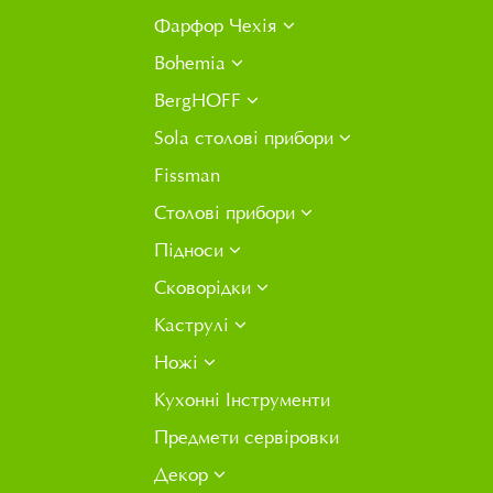
Фарфор Чехія
Bohemia
BergHOFF
Sola столові прибори
Fissman
Столові прибори
Підноси
Сковорідки
Каструлі
Ножі
Кухонні Інструменти
Предмети сервіровки
Декор