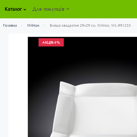
Для покупців
Каталог
Головна
Wilmax
Блюдо квадратне 29х29 см, Wilmax, WL-991233
АКЦІЯ
-4%