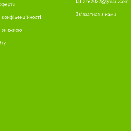
lalizze2022@gmail.com
оферти
Зв’язатися з нами
 конфіденційності
і знижкою
йту