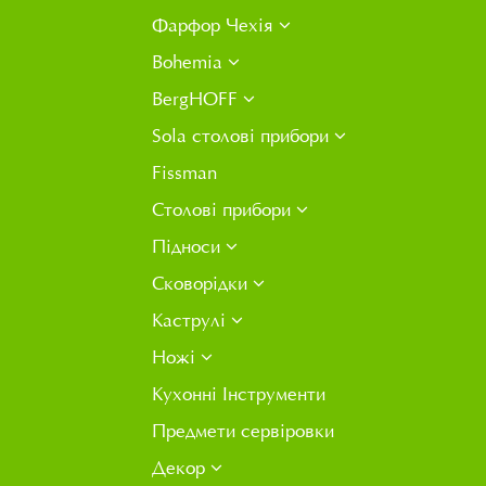
Фарфор Чехія
Bohemia
BergHOFF
Sola столові прибори
Fissman
Столові прибори
Підноси
Сковорідки
Каструлі
Ножі
Кухонні Інструменти
Предмети сервіровки
Декор