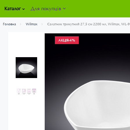
Для покупців
Каталог
Головна
Wilmax
Салатник трикутний 27,5 см 2200 мл, Wilmax, WL-
АКЦІЯ
-4%