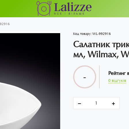
992916
Код товару:
WL-992916
Салатник трик
мл, Wilmax, 
Рейтинг 
-
0 відгуків