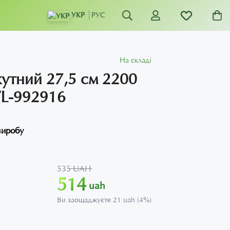
УКР
РУС
На складі
утний 27,5 см 2200
WL-992916
виробу
535 UAH
514
uah
Ви заощаджуєте 21 uah (4%)