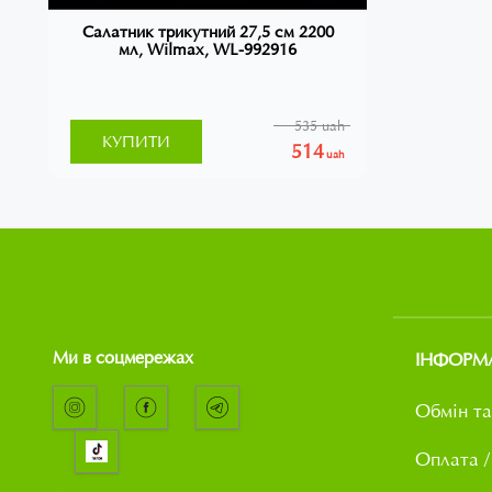
Салатник трикутний 27,5 см 2200
мл, Wilmax, WL-992916
535 uah
КУПИТИ
514
uah
Ми в соцмережах
ІНФОРМ
Обмін та
Оплата /