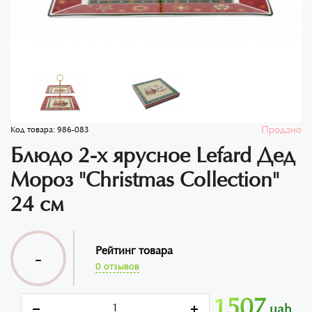
Продано
Код товара:
986-083
Блюдо 2-х ярусное Lefard Дед
Мороз "Christmas Collection"
24 см
Рейтинг товара
-
0 отзывов
1507
uah