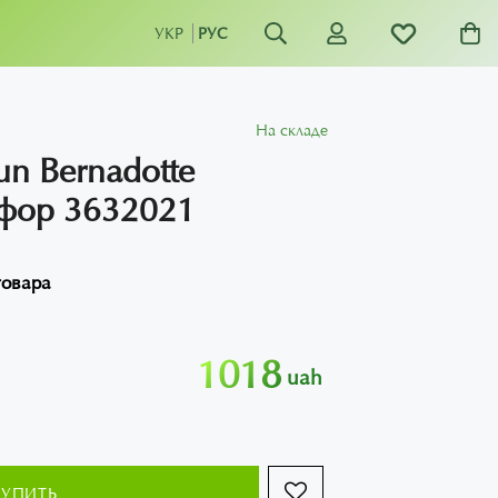
УКР
РУС
На складе
n Bernadotte
рфор 3632021
товара
1018
uah
КУПИТЬ