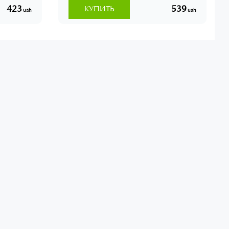
423
539
КУПИТЬ
uah
uah