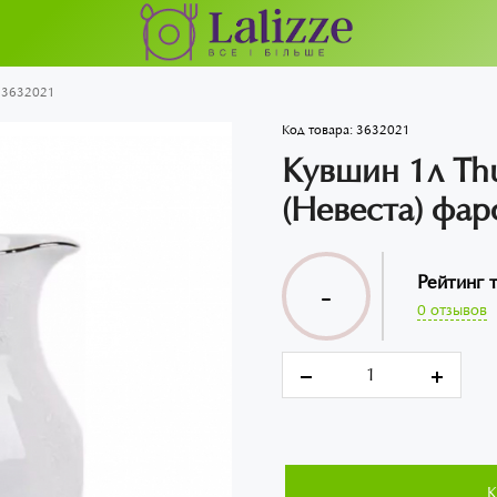
р 3632021
Код товара:
3632021
Кувшин 1л Thu
(Невеста) фа
Рейтинг 
-
0 отзывов