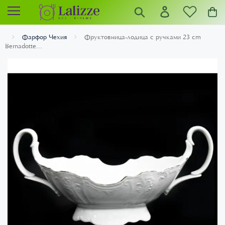
Фарфор Чехия
Фруктовница-лодица с ручками 23 cm
Bernadotte...