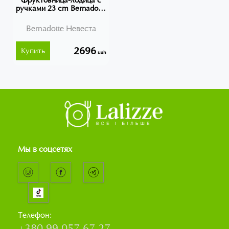
Фруктовница-лодица с
ручками 23 cm Bernadotte
(Невеста) 3632021
Bernadotte Невеста
2696
Купить
uah
Мы в соцсетях
Телефон:
+380 99 057 67 27