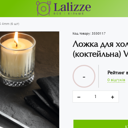
S 4mm (6 шт)
Код товару:
3550117
Ложка для хо
(коктейльна)
Рейтинг 
-
0 відгуків