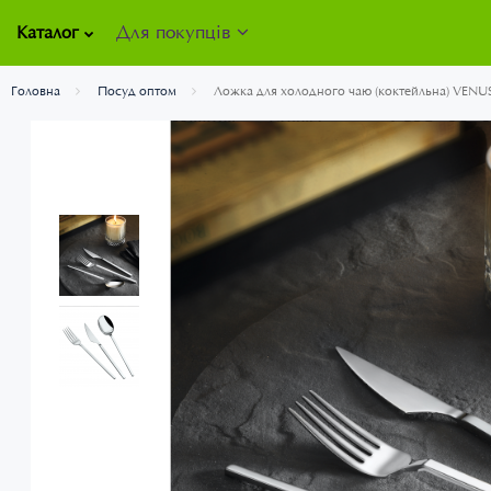
Для покупців
Каталог
Головна
Посуд оптом
Ложка для холодного чаю (коктейльна) VENU