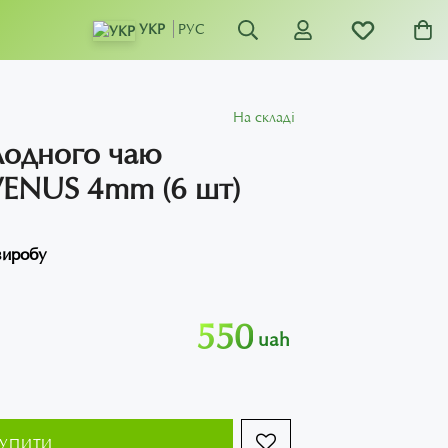
УКР
РУС
На складі
лодного чаю
 VENUS 4mm (6 шт)
виробу
550
uah
КУПИТИ