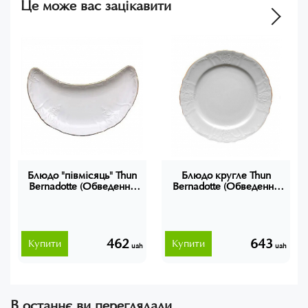
Це може вас зацікавити
Блюдо "півмісяць" Thun
Блюдо кругле Thun
Bernadotte (Обведення
Bernadotte (Обведення
золото) фарфор 311011
золото) d30 см фарфор
311011
462
643
Купити
Купити
uah
uah
В останнє ви переглядали