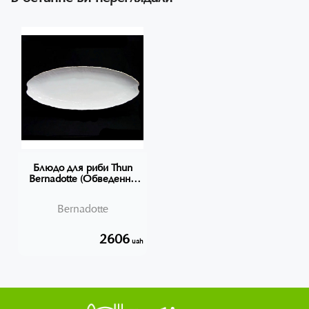
Блюдо для риби Thun
Bernadotte (Обведення
золото) довжина 65 см
фарфор 311011
Bernadotte
2606
uah