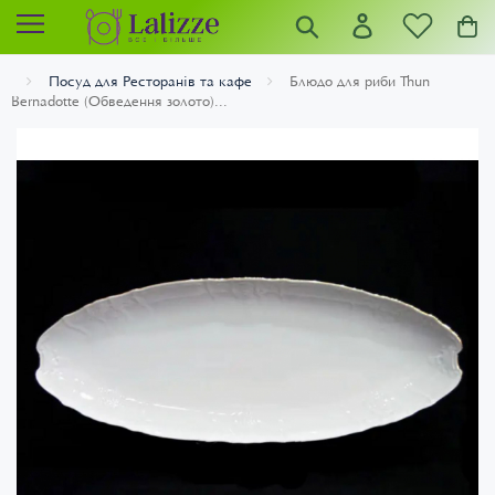
Посуд для Ресторанів та кафе
Блюдо для риби Thun
Bernadotte (Обведення золото)...