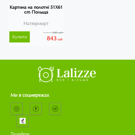
Картина на полотні 51X61
cm Польща
Натюрморт
980 uah
Купити
843
uah
Ми в соцмережах
Телефон: