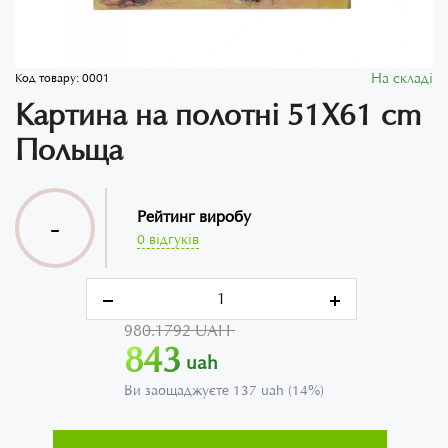
На складі
Код товару:
0001
Картина на полотні 51X61 cm
Польща
Рейтинг виробу
-
0 відгуків
980.1792 UAH
843
uah
Ви заощаджуєте 137 uah (14%)