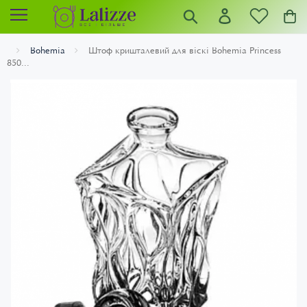
Bohemia
Штоф кришталевий для віскі Bohemia Princess
850...