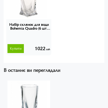
моментами на кожному ковтку.
Набір склянок для води
Bohemia Quadro (6 шт)
350 ml 6604
1022
Купити
uah
В останнє ви переглядали