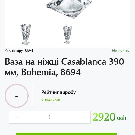
На складі
Код товару:
8694
Ваза на ніжці Casablanca 390
мм, Bohemia, 8694
Рейтинг виробу
-
0 відгуків
2920
uah