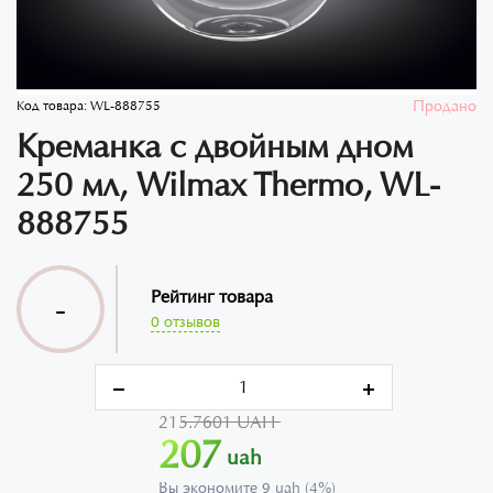
Продано
Код товара:
WL-888755
Креманка с двойным дном
250 мл, Wilmax Thermo, WL-
888755
Рейтинг товара
-
0 отзывов
215.7601 UAH
207
uah
Вы экономите 9 uah (4%)