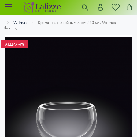
Wilmax
Креманка с двойным дном 250 мл, Wilmax
Thermo,...
АКЦИЯ
-4%