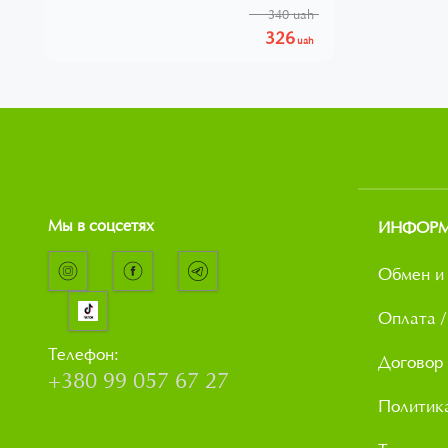
340 uah
326
uah
Мы в соцсетях
ИНФОР
Обмен и 
Оплата /
Телефон:
Договор
+380 99 057 67 27
Политик