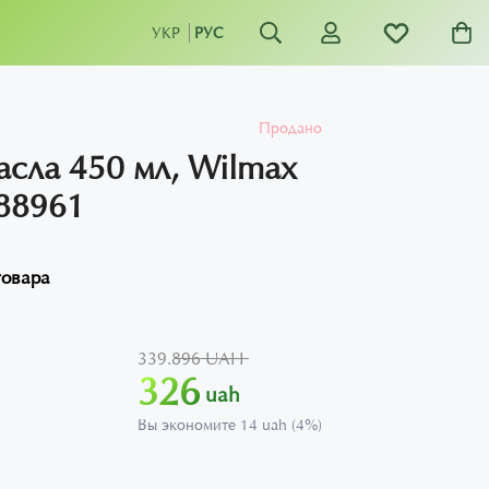
УКР
РУС
Продано
асла 450 мл, Wilmax
88961
товара
339.896 UAH
326
uah
Вы экономите 14 uah (4%)