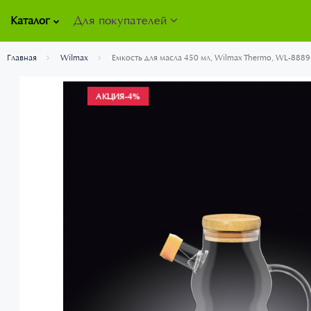
Для покупателей
Каталог
Главная
Wilmax
Емкость для масла 450 мл, Wilmax Thermo, WL-888
АКЦИЯ
-4%