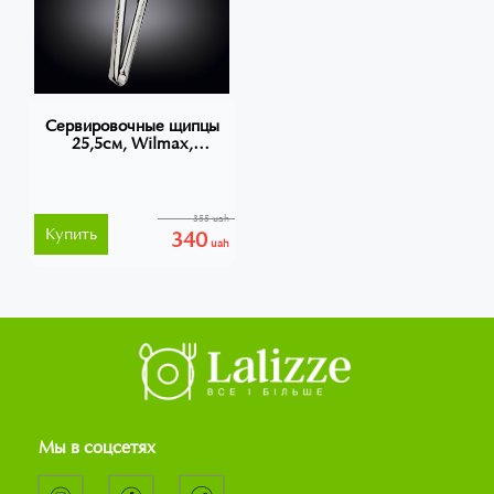
Сервировочные щипцы
25,5см, Wilmax,
WL‑999127
355 uah
Купить
340
uah
Мы в соцсетях