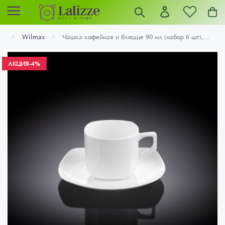
Wilmax
Чашка кофейная и блюдце 90 мл (набор 6 шт),...
АКЦИЯ
-4%