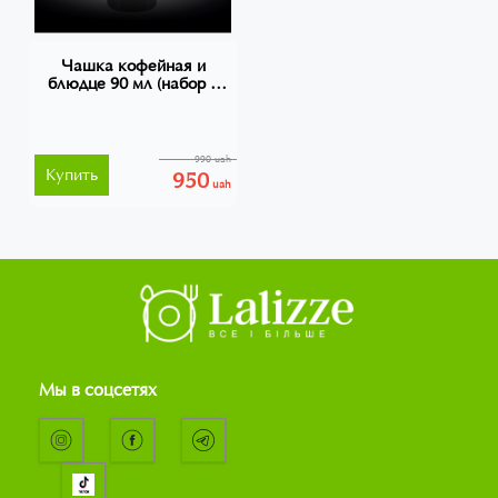
Чашка кофейная и
блюдце 90 мл (набор 6
шт), Wilmax, WL-993041
990 uah
Купить
950
uah
Мы в соцсетях