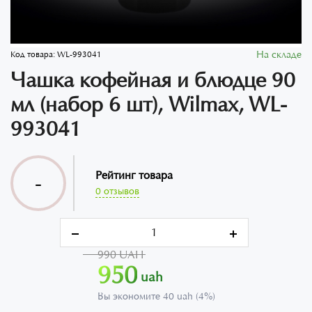
На складе
Код товара:
WL-993041
Чашка кофейная и блюдце 90
мл (набор 6 шт), Wilmax, WL-
993041
Рейтинг товара
-
0 отзывов
990 UAH
950
uah
Вы экономите 40 uah (4%)