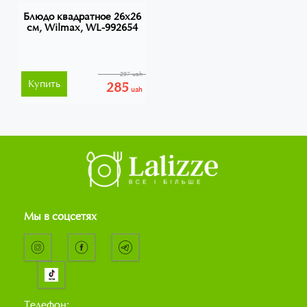
Блюдо квадратное 26х26
см, Wilmax, WL-992654
297 uah
Купить
285
uah
Мы в соцсетях
Телефон: