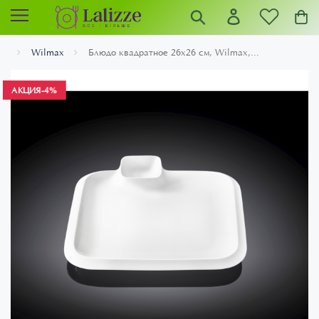
Wilmax
Блюдо квадратное 26х26 см, Wilmax,...
АКЦИЯ
-4%