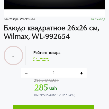
На складе
Код товара:
WL-992654
Блюдо квадратное 26х26 см,
Wilmax, WL-992654
Рейтинг товара
-
0 отзывов
296.547 UAH
285
uah
Вы экономите 12 uah (4%)