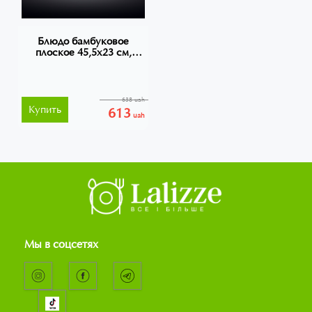
Блюдо бамбуковое
плоское 45,5х23 см,
Wilmax Bamboo, WL-
771062
638 uah
Купить
613
uah
Мы в соцсетях