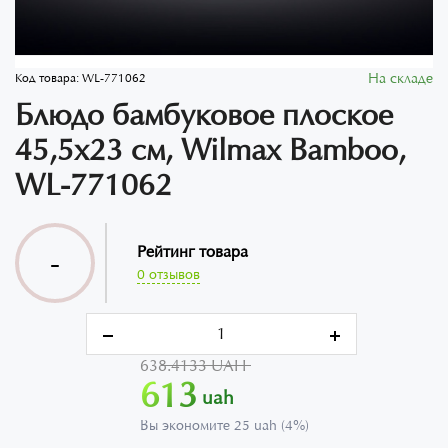
На складе
Код товара:
WL-771062
Блюдо бамбуковое плоское
45,5х23 см, Wilmax Bamboo,
WL-771062
Рейтинг товара
-
0 отзывов
638.4133 UAH
613
uah
Вы экономите 25 uah (4%)