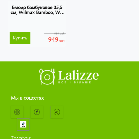
Блюдо бамбуковое 35,5
см, Wilmax Bamboo, WL-
771045
989 uah
Купить
949
uah
Мы в соцсетях
Телефон: