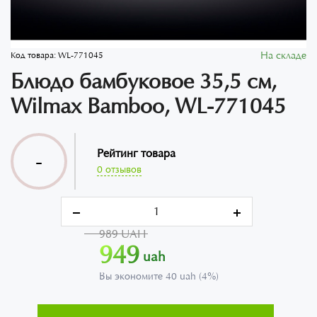
На складе
Код товара:
WL-771045
Блюдо бамбуковое 35,5 см,
Wilmax Bamboo, WL-771045
Рейтинг товара
-
0 отзывов
989 UAH
949
uah
Вы экономите 40 uah (4%)