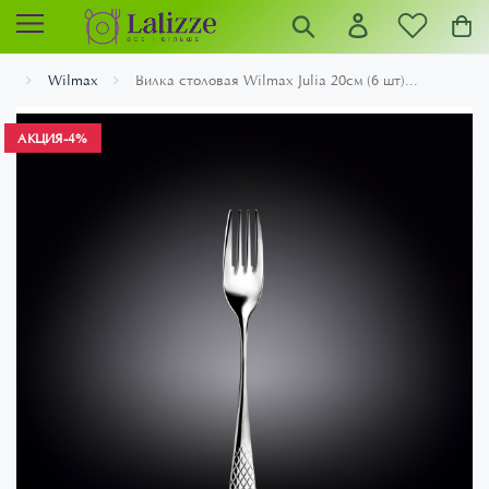
Wilmax
Вилка столовая Wilmax Julia 20см (6 шт)...
АКЦИЯ
-4%