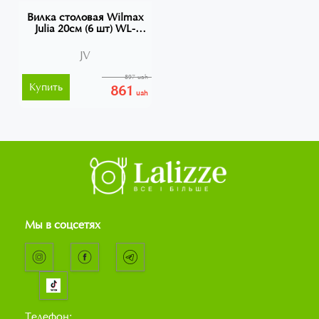
Вилка столовая Wilmax
Julia 20см (6 шт) WL-
999201
JV
897 uah
Купить
861
uah
Мы в соцсетях
Телефон: