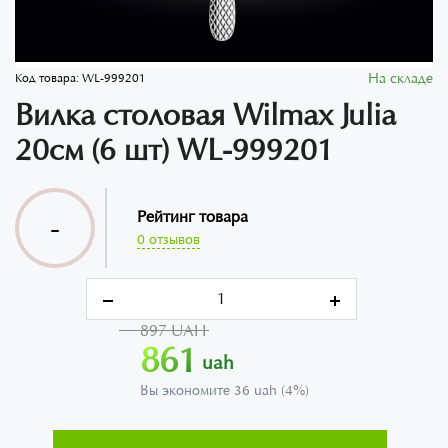
На складе
Код товара:
WL-999201
Вилка столовая Wilmax Julia
20см (6 шт) WL-999201
Рейтинг товара
-
0 отзывов
897 UAH
861
uah
Вы экономите 36 uah (4%)