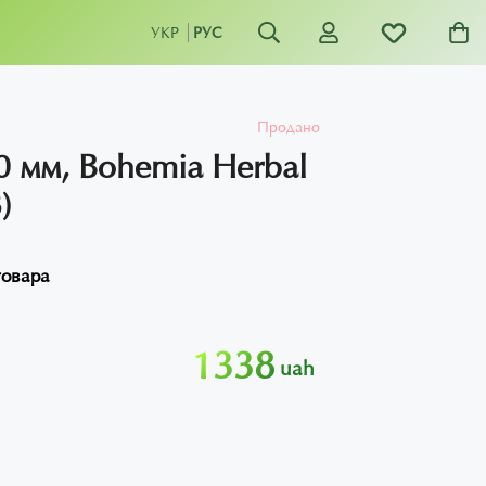
УКР
РУС
Продано
0 мм, Bohemia Herbal
)
товара
1338
uah