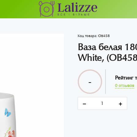
Код товара:
OB458
Ваза белая 18
White, (OB458
Рейтинг 
-
0 отзывов