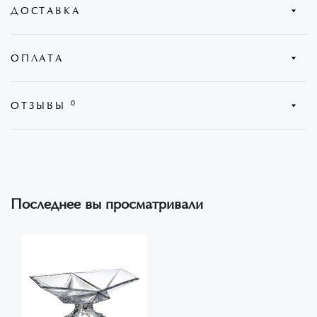
ДОСТАВКА
см 8710 - стильный и функциональный предмет
Материал:
богемское стекло (кристаллит)
интерьера, который превратит вашу кухню в уютное и
Цвет:
Прозрачный
организованное пространство. Эта фруктовница в стиле
Самовывоз из магазина
?
ОПЛАТА
Подходят для посудомоечной машины:
Нет
оригами изготовлена из высококачественного
Количество в наборе:
1
Курьером "Новая Почта"
?
кристалита, что делает ее прочной и долговечной. Ее
Наличными, Безналичными, VISA/Mastercard, GooglePay,
Размер:
35,5 см
0
элегантная ножка дает возможность разместить фрукты
ОТЗЫВЫ
ApplePay
В отделение "Новая Почта"
?
на разных уровнях, что придает оригинальность всей
НАПИСАТЬ ОТЗЫВ
композиции. Благодаря своей компактной конструкции,
она занимает минимум места на столе или на кухонной
поверхности. Эта фруктовница станет прекрасным
Немає відгуків про цей товар.
дополнением к вашей кухне и позволит элегантно и
Последнее вы просматривали
удобно хранить и представлять свежие фрукты и овощи.