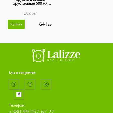
хрустальная 500 мл
Doover BOHEMIA 8978
Doover
641
Купить
uah
Мы в соцсетях
Телефон:
+380 99 057 67 27